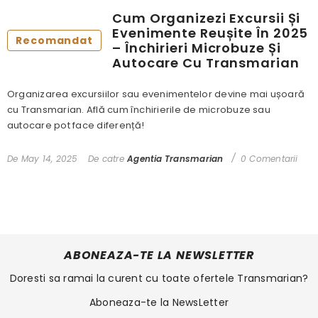
Cum Organizezi Excursii Și
Evenimente Reușite În 2025
Recomandat
– Închirieri Microbuze Și
Autocare Cu Transmarian
Organizarea excursiilor sau evenimentelor devine mai ușoară
cu Transmarian. Află cum închirierile de microbuze sau
autocare pot face diferență!
De
May 14, 2025
De catre
Agentia Transmarian
0 Comentarii
ABONEAZA-TE LA NEWSLETTER
Doresti sa ramai la curent cu toate ofertele Transmarian?
Aboneaza-te la NewsLetter