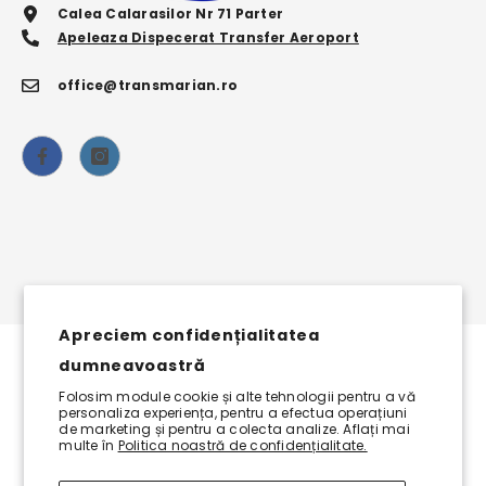
Calea Calarasilor Nr 71 Parter
Apeleaza Dispecerat Transfer Aeroport
office@transmarian.ro
Apreciem confidențialitatea
dumneavoastră
© 2025 Transmarian SRL. Toate Drepturile Rezervate!
Folosim module cookie și alte tehnologii pentru a vă
personaliza experiența, pentru a efectua operațiuni
Website Creat De
@DezvoltareOnline.ro
de marketing și pentru a colecta analize. Aflați mai
multe în
Politica noastră de confidențialitate.
Metode